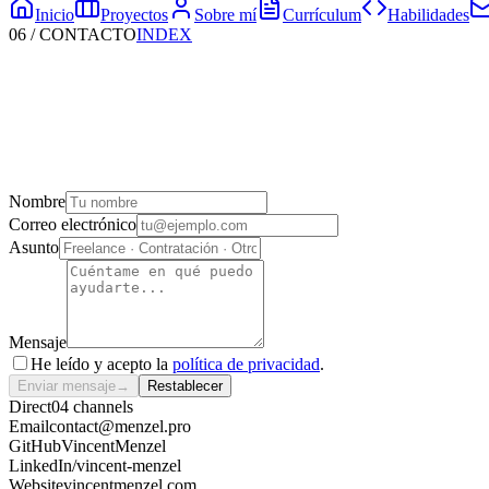
Inicio
Proyectos
Sobre mí
Currículum
Habilidades
06
/
CONTACTO
INDEX
Nombre
Correo electrónico
Asunto
Mensaje
He leído y acepto la
política de privacidad
.
Enviar mensaje
→
Restablecer
Direct
04 channels
Email
contact@menzel.pro
GitHub
VincentMenzel
LinkedIn
/vincent-menzel
Website
vincentmenzel.com