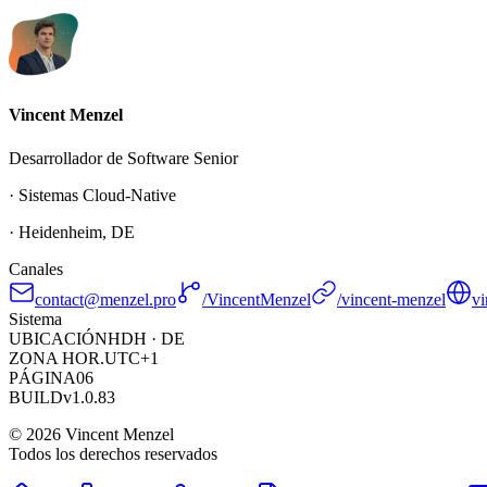
Vincent Menzel
Desarrollador de Software Senior
· Sistemas Cloud-Native
· Heidenheim, DE
Canales
contact@menzel.pro
/VincentMenzel
/vincent-menzel
v
Sistema
UBICACIÓN
HDH · DE
ZONA HOR.
UTC+1
PÁGINA
06
BUILD
v1.0.83
©
2026
Vincent Menzel
Todos los derechos reservados