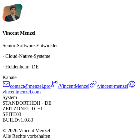
Vincent Menzel
Senior-Software-Entwickler
· Cloud-Native-Systeme
· Heidenheim, DE
Kanäle
contact@menzel.pro
/VincentMenzel
/vincent-menzel
vincentmenzel.com
System
STANDORT
HDH · DE
ZEITZONE
UTC+1
SEITE
03
BUILD
v1.0.83
©
2026
Vincent Menzel
Alle Rechte vorbehalten