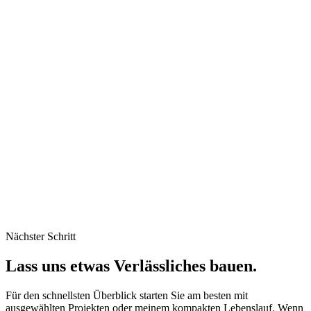
bereichsubergreifender Probleme.
TypeScript
Backstage
GitHub Actions
Kubernetes
10.2019
–
08.2022
Werkstudent Wirtschaftsinformatik
code'n'ground AG
Entwicklung digitaler Gesundheits- und
Forschungsanwendungen bei code'n'ground – darunter
algorithmusgesteuerte Trainingslogik und ein konfigurierbares
Assessment-Tool.
Node.js
PostgreSQL
Redis
AWS
Nächster Schritt
Lass uns etwas Verlässliches bauen.
Für den schnellsten Überblick starten Sie am besten mit
ausgewählten Projekten oder meinem kompakten Lebenslauf. Wenn